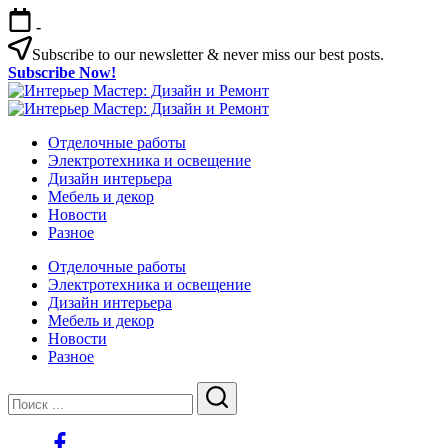
Перейти
-
к
содержимому
Subscribe to our newsletter & never miss our best posts.
Subscribe Now!
Интерьер
Интерьер
Мастер:
Интерьер
Мастер:
Интерьер
Дизайн
Мастер:
Отделочные работы
Дизайн
Мастер:
и
Дизайн
Электротехника и освещение
и
Дизайн
Ремонт
и
Дизайн интерьера
Ремонт
и
Ремонт
Мебель и декор
Ремонт
Новости
Разное
Отделочные работы
Электротехника и освещение
Дизайн интерьера
Мебель и декор
Новости
Разное
Закрыть
Поиск
Поиск
https://www.facebook.com/