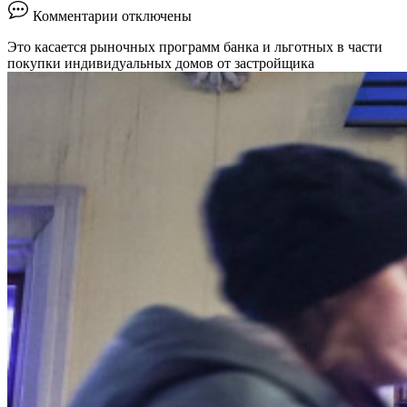
к
Комментарии
отключены
записи
ВТБ
Это касается рыночных программ банка и льготных в части
снизил
покупки индивидуальных домов от застройщика
требования
к
первому
взносу
по
ипотеке
::
Деньги
::
РБК
Недвижимость