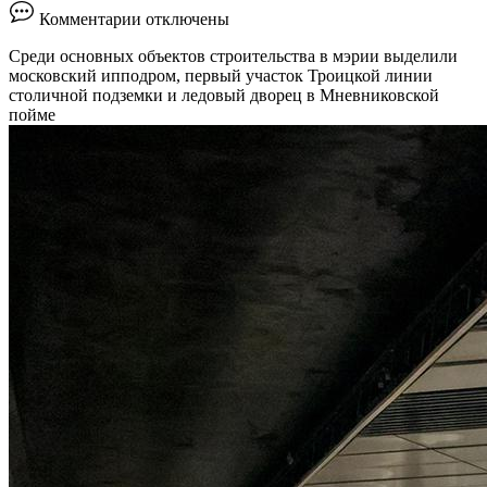
к
Комментарии
отключены
записи
Власти
Среди основных объектов строительства в мэрии выделили
Москвы
московский ипподром, первый участок Троицкой линии
утвердили
столичной подземки и ледовый дворец в Мневниковской
перечень
пойме
ключевых
строек
на
2024–
2025
годы
::
Город
::
РБК
Недвижимость