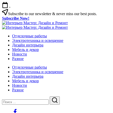
Перейти
-
к
содержимому
Subscribe to our newsletter & never miss our best posts.
Subscribe Now!
Интерьер
Интерьер
Мастер:
Интерьер
Мастер:
Интерьер
Дизайн
Мастер:
Отделочные работы
Дизайн
Мастер:
и
Дизайн
Электротехника и освещение
и
Дизайн
Ремонт
и
Дизайн интерьера
Ремонт
и
Ремонт
Мебель и декор
Ремонт
Новости
Разное
Отделочные работы
Электротехника и освещение
Дизайн интерьера
Мебель и декор
Новости
Разное
Закрыть
Поиск
Поиск
https://www.facebook.com/