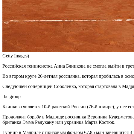
Getty Images)
Российская теннисистка Анна Блинкова не смогла выйти в тре
Во втором круге 26-летняя россиянка, которая пробилась в осн
Следующей соперницей Соболенко, которая стартовала в Мадри
rbc.group
Блинкова является 10-й ракеткой России (76-й в мире), у нее е
Продолжит борьбу в Мадриде россиянка Вероника Кудерметова, 
британка Эмма Радукану или украинка Марта Костюк.
Турнир в Мадриде с призовым фондом €7,85 млн завершится 3