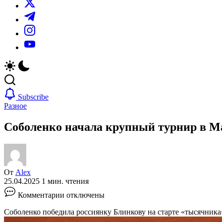
https://twitter.com/
https://t.me/
https://www.instagram.com/
https://youtube.com/
Subscribe
Разное
Соболенко начала крупный турнир в Ма
От
Alex
25.04.2025
1 мин. чтения
к
Комментарии
отключены
записи
Соболенко
Соболенко победила россиянку Блинкову на старте «тысячни
начала