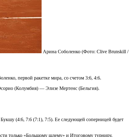
Арина Соболенко
(Фото: Clive Brunskill /
енко, первой ракетке мира, со счетом 3:6, 4:6.
Осорио (Колумбия) — Элизе Мертенс (Бельгия).
шу (4:6, 7:6 (7:1), 7:5). Ее следующей соперницей будет
ости только «Большому шлему» и Итоговому турниру.