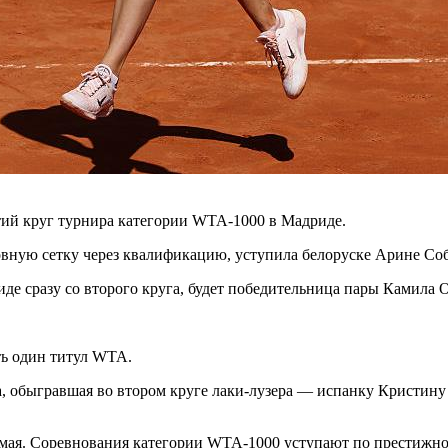
тий круг турнира категории WTA-1000 в Мадриде.
овную сетку через квалификацию, уступила белоруске Арине Собол
де сразу со второго круга, будет победительница пары Камила 
сть один титул WTA.
обыгравшая во втором круге лаки-лузера — испанку Кристину Бук
 мая. Соревнования категории WTA-1000 уступают по престижн