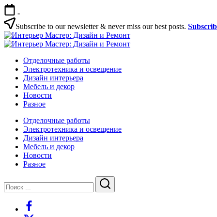
Перейти
-
к
содержимому
Subscribe to our newsletter & never miss our best posts.
Subscri
Интерьер
Интерьер
Мастер:
Интерьер
Мастер:
Интерьер
Дизайн
Мастер:
Отделочные работы
Дизайн
Мастер:
и
Дизайн
Электротехника и освещение
и
Дизайн
Ремонт
и
Дизайн интерьера
Ремонт
и
Ремонт
Мебель и декор
Ремонт
Новости
Разное
Отделочные работы
Электротехника и освещение
Дизайн интерьера
Мебель и декор
Новости
Разное
Закрыть
Поиск
Поиск
https://www.facebook.com/