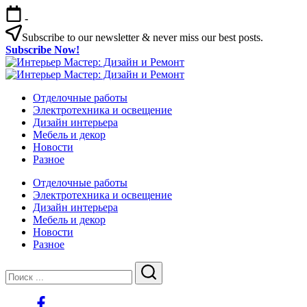
Перейти
-
к
содержимому
Subscribe to our newsletter & never miss our best posts.
Subscribe Now!
Интерьер
Интерьер
Мастер:
Интерьер
Мастер:
Интерьер
Дизайн
Мастер:
Отделочные работы
Дизайн
Мастер:
и
Дизайн
Электротехника и освещение
и
Дизайн
Ремонт
и
Дизайн интерьера
Ремонт
и
Ремонт
Мебель и декор
Ремонт
Новости
Разное
Отделочные работы
Электротехника и освещение
Дизайн интерьера
Мебель и декор
Новости
Разное
Закрыть
Поиск
Поиск
https://www.facebook.com/