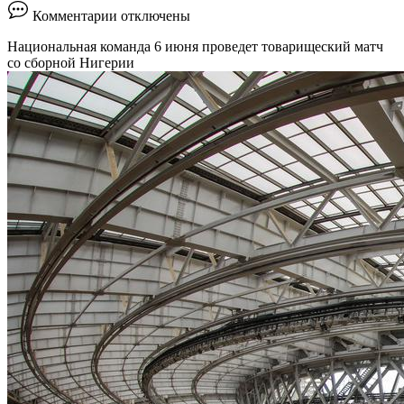
к
Комментарии
отключены
записи
Сборная
Национальная команда 6 июня проведет товарищеский матч
России
со сборной Нигерии
впервые
с
2021
года
сыграет
в
«Лужниках»
::
Футбол
::
РБК
Спорт