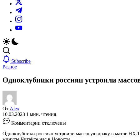
https://twitter.com/
https://t.me/
https://www.instagram.com/
https://youtube.com/
Subscribe
Разное
Одноклубники россиян устроили массов
От
Alex
10.03.2023
1 мин. чтения
к
Комментарии
отключены
записи
Одноклубники
Одноклубники россиян устроили массовую драку в матче НХ
россиян
минуты
Читайте нас в Новости