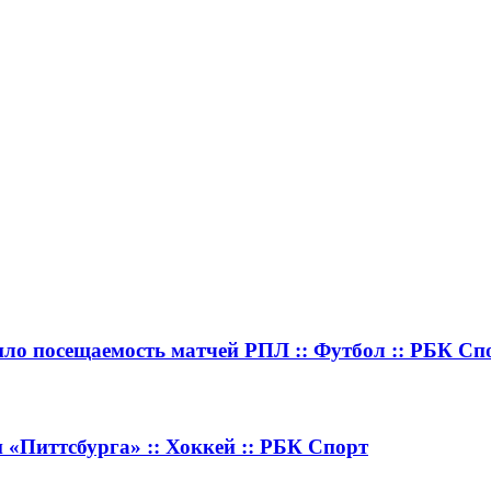
ило посещаемость матчей РПЛ :: Футбол :: РБК Сп
«Питтсбурга» :: Хоккей :: РБК Спорт