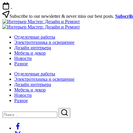
Перейти
-
к
содержимому
Subscribe to our newsletter & never miss our best posts.
Subscri
Интерьер
Интерьер
Мастер:
Интерьер
Мастер:
Интерьер
Дизайн
Мастер:
Отделочные работы
Дизайн
Мастер:
и
Дизайн
Электротехника и освещение
и
Дизайн
Ремонт
и
Дизайн интерьера
Ремонт
и
Ремонт
Мебель и декор
Ремонт
Новости
Разное
Отделочные работы
Электротехника и освещение
Дизайн интерьера
Мебель и декор
Новости
Разное
Закрыть
Поиск
Поиск
https://www.facebook.com/