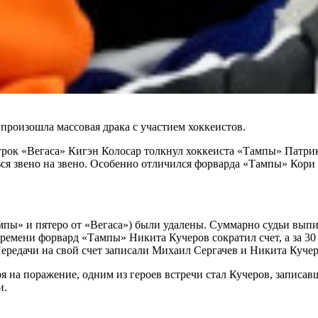
произошла массовая драка с участием хоккеистов.
игрок «Вегаса» Кигэн Колосар толкнул хоккеиста «Тампы» Патри
ься звено на звено. Особенно отличился форварда «Тампы» Кори
Тампы» и пятеро от «Вегаса») были удалены. Суммарно судьи вы
 времени форвард «Тампы» Никита Кучеров сократил счет, а за 
Передачи на свой счет записали Михаил Сергачев и Никита Кучер
я на поражение, одним из героев встречи стал Кучеров, записа
и.