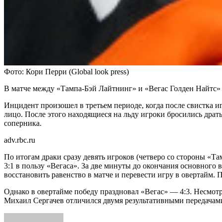
Фото: Кори Перри (Global look press)
В матче между «Тампа-Бэй Лайтнинг» и «Вегас Голден Найтс» 
Инцидент произошел в третьем периоде, когда после свистка 
лицо. После этого находящиеся на льду игроки бросились драт
соперника.
adv.rbc.ru
По итогам драки сразу девять игроков (четверо со стороны «
3:1 в пользу «Вегаса». За две минуты до окончания основного
восстановить равенство в матче и перевести игру в овертайм. 
Однако в овертайме победу праздновал «Вегас» — 4:3. Несмотр
Михаил Сергачев отличился двумя результативными передачам