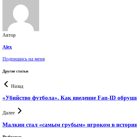
Автор
Alex
Подпишись на меня
Другие статьи
Назад
«Убийство футбола». Как введение Fan-ID обруш
Далее
Малкин стал «самым грубым» игроком в истории 