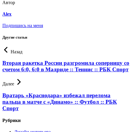
Автор
Alex
Подпишись на меня
Другие статьи
Назад
Вторая ракетка России разгромила соперницу со
счетом 6:0, 6:0 в Мадриде :: Теннис :: РБК Спорт
Далее
Вратарь «Краснодара» избежал перелома
пальца в матче с «Динамо» :: Футбол :: РБК
Спорт
Рубрики
Дизайн интерьера