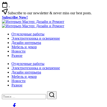
Перейти
-
к
содержимому
Subscribe to our newsletter & never miss our best posts.
Subscribe Now!
Интерьер
Интерьер
Мастер:
Интерьер
Мастер:
Интерьер
Дизайн
Мастер:
Отделочные работы
Дизайн
Мастер:
и
Дизайн
Электротехника и освещение
и
Дизайн
Ремонт
и
Дизайн интерьера
Ремонт
и
Ремонт
Мебель и декор
Ремонт
Новости
Разное
Отделочные работы
Электротехника и освещение
Дизайн интерьера
Мебель и декор
Новости
Разное
Закрыть
Поиск
Поиск
https://www.facebook.com/