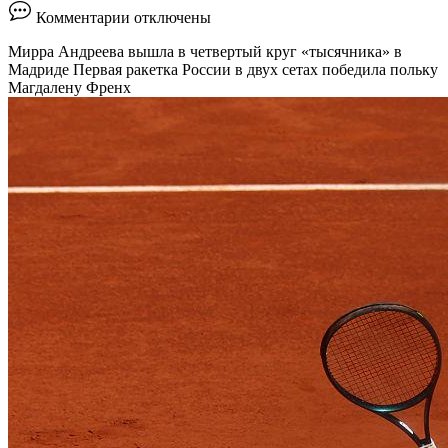
к
Комментарии
отключены
записи
Мирра
Мирра Андреева вышла в четвертый круг «тысячника» в
Андреева
Мадриде
Первая ракетка России в двух сетах победила польку
вышла
Магдалену Френх
в
1/8
финала
турнира
WTA-
1000
в
Мадриде
::
Теннис
::
РБК
Спорт