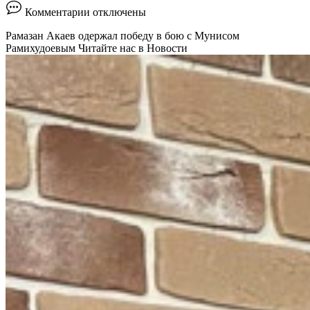
к
Комментарии
отключены
записи
Хасбик
Рамазан Акаев одержал победу в бою с Мунисом
стал
Рамихудоевым
Читайте нас в Новости
секундантом
на
поединке
одноклубника
Хабиба
::
Единоборства
::
РБК
Спорт