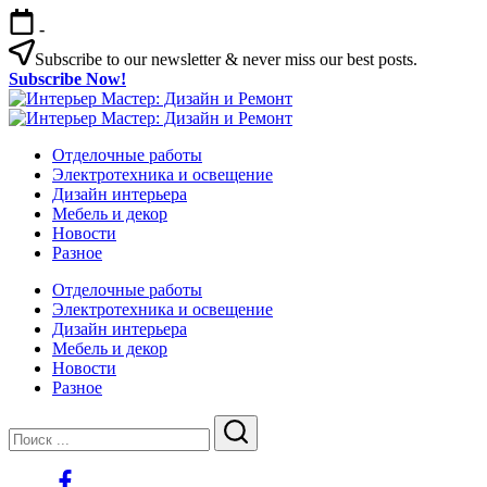
Перейти
-
к
содержимому
Subscribe to our newsletter & never miss our best posts.
Subscribe Now!
Интерьер
Интерьер
Мастер:
Интерьер
Мастер:
Интерьер
Дизайн
Мастер:
Отделочные работы
Дизайн
Мастер:
и
Дизайн
Электротехника и освещение
и
Дизайн
Ремонт
и
Дизайн интерьера
Ремонт
и
Ремонт
Мебель и декор
Ремонт
Новости
Разное
Отделочные работы
Электротехника и освещение
Дизайн интерьера
Мебель и декор
Новости
Разное
Закрыть
Поиск
Поиск
https://www.facebook.com/