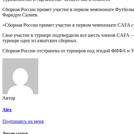
сыграет
в
Сборная России примет участие в первом чемпионате Футболь
чемпионате
Фаридун Салиев.
ассоциации
Центральной
«Сборная России примет участие в первом чемпионате CAFA с 
Азии
::
Свое участие в турнире подтвердили все шесть членов CAFA —
Футбол
турнире одну из азиатских сборных.
::
РБК
Сборная России отстранена от турниров под эгидой ФИФА и 
Спорт
Автор
Alex
Подпишись на меня
Другие статьи