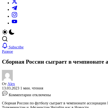
https://twitter.com/
https://t.me/
https://www.instagram.com/
https://youtube.com/
Subscribe
Разное
Сборная России сыграет в чемпионате 
От
Alex
13.03.2023
1 мин. чтения
к
Комментарии
отключены
записи
Сборная
Сборная России по футболу сыграет в чемпионате ассоциаци
России
Туркменистан и Афганистан
Читайте нас в Новости