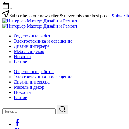
Перейти
-
к
содержимому
Subscribe to our newsletter & never miss our best posts.
Subscri
Интерьер
Интерьер
Мастер:
Интерьер
Мастер:
Интерьер
Дизайн
Мастер:
Отделочные работы
Дизайн
Мастер:
и
Дизайн
Электротехника и освещение
и
Дизайн
Ремонт
и
Дизайн интерьера
Ремонт
и
Ремонт
Мебель и декор
Ремонт
Новости
Разное
Отделочные работы
Электротехника и освещение
Дизайн интерьера
Мебель и декор
Новости
Разное
Закрыть
Поиск
Поиск
https://www.facebook.com/