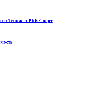
н :: Теннис :: РБК Спорт
имость