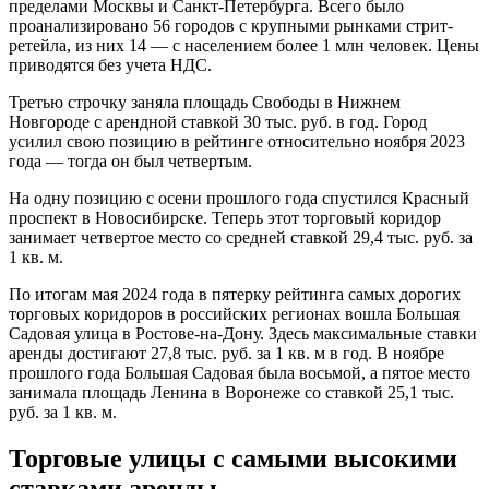
пределами Москвы и Санкт-Петербурга. Всего было
проанализировано 56 городов с крупными рынками стрит-
ретейла, из них 14 — с населением более 1 млн человек. Цены
приводятся без учета НДС.
Третью строчку заняла площадь Свободы в Нижнем
Новгороде с арендной ставкой 30 тыс. руб. в год. Город
усилил свою позицию в рейтинге относительно ноября 2023
года — тогда он был четвертым.
На одну позицию с осени прошлого года спустился Красный
проспект в Новосибирске. Теперь этот торговый коридор
занимает четвертое место со средней ставкой 29,4 тыс. руб. за
1 кв. м.
По итогам мая 2024 года в пятерку рейтинга самых дорогих
торговых коридоров в российских регионах вошла Большая
Садовая улица в Ростове-на-Дону. Здесь максимальные ставки
аренды достигают 27,8 тыс. руб. за 1 кв. м в год. В ноябре
прошлого года Большая Садовая была восьмой, а пятое место
занимала площадь Ленина в Воронеже со ставкой 25,1 тыс.
руб. за 1 кв. м.
Торговые улицы с самыми высокими
ставками аренды