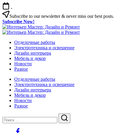
Перейти
-
к
содержимому
Subscribe to our newsletter & never miss our best posts.
Subscribe Now!
Интерьер
Интерьер
Мастер:
Интерьер
Мастер:
Интерьер
Дизайн
Мастер:
Отделочные работы
Дизайн
Мастер:
и
Дизайн
Электротехника и освещение
и
Дизайн
Ремонт
и
Дизайн интерьера
Ремонт
и
Ремонт
Мебель и декор
Ремонт
Новости
Разное
Отделочные работы
Электротехника и освещение
Дизайн интерьера
Мебель и декор
Новости
Разное
Закрыть
Поиск
Поиск
https://www.facebook.com/