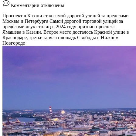
к
Комментарии
отключены
записи
Названы
Проспект в Казани стал самой дорогой улицей за пределами
самые
Москвы и Петербурга
Самой дорогой торговой улицей за
дорогие
пределами двух столиц в 2024 году признан проспект
торговые
Ямашева в Казани. Второе место досталось Красной улице в
улицы
Краснодаре, третье заняла площадь Свободы в Нижнем
в
Новгороде
регионах
России
::
Город
::
РБК
Недвижимость