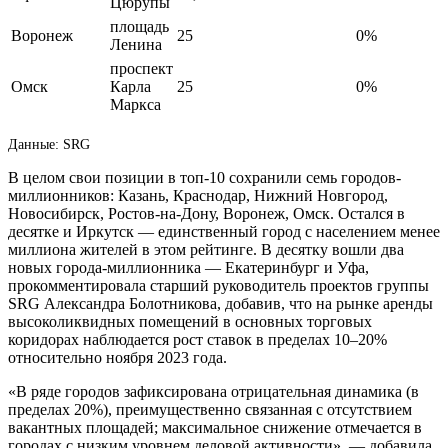
Цюрупы
площадь
Воронеж
25
0%
Ленина
проспект
Омск
Карла
25
0%
Маркса
Данные: SRG
В целом свои позиции в топ-10 сохранили семь городов-
миллионников: Казань, Краснодар, Нижний Новгород,
Новосибирск, Ростов-на-Дону, Воронеж, Омск. Остался в
десятке и Иркутск — единственный город с населением менее
миллиона жителей в этом рейтинге. В десятку вошли два
новых города-миллионника — Екатеринбург и Уфа,
прокомментировала старший руководитель проектов группы
SRG Александра Болотникова, добавив, что на рынке аренды
высоколиквидных помещений в основных торговых
коридорах наблюдается рост ставок в пределах 10–20%
относительно ноября 2023 года.
«В ряде городов зафиксирована отрицательная динамика (в
пределах 20%), преимущественно связанная с отсутствием
вакантных площадей; максимальное снижение отмечается в
городах с низким уровнем деловой активности», — добавила