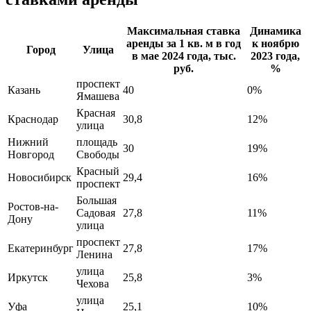
Максимальная ставка
Динамика
аренды за 1 кв. м в год
к ноябрю
Город
Улица
в мае 2024 года, тыс.
2023 года,
руб.
%
проспект
Казань
40
0%
Ямашева
Красная
Краснодар
30,8
12%
улица
Нижний
площадь
30
19%
Новгород
Свободы
Красный
Новосибирск
29,4
16%
проспект
Большая
Ростов-на-
Садовая
27,8
11%
Дону
улица
проспект
Екатеринбург
27,8
17%
Ленина
улица
Иркутск
25,8
3%
Чехова
улица
Уфа
25,1
10%