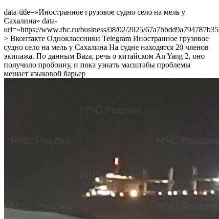
Иностранное
data-title=»Иностранное грузовое судно село на мель у
грузовое
Сахалина» data-
судно
url=»https://www.rbc.ru/business/08/02/2025/67a7bbdd9a794787b3
село
> Вконтакте Одноклассники Telegram Иностранное грузовое
на
судно село на мель у Сахалина
На судне находятся 20 членов
мель
экипажа. По данным Baza, речь о китайском An Yang 2, оно
у
получило пробоину, и пока узнать масштабы проблемы
Сахалина
мешает языковой барьер
—
РБК