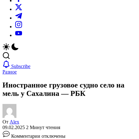
https://twitter.com/
https://t.me/
https://www.instagram.com/
https://youtube.com/
Subscribe
Разное
Иностранное грузовое судно село на
мель у Сахалина — РБК
От
Alex
09.02.2025
2 Минут чтения
к
Комментарии
отключены
записи