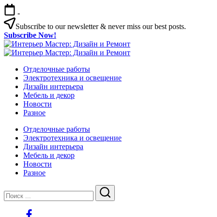
Перейти
-
к
содержимому
Subscribe to our newsletter & never miss our best posts.
Subscribe Now!
Интерьер
Интерьер
Мастер:
Интерьер
Мастер:
Интерьер
Дизайн
Мастер:
Отделочные работы
Дизайн
Мастер:
и
Дизайн
Электротехника и освещение
и
Дизайн
Ремонт
и
Дизайн интерьера
Ремонт
и
Ремонт
Мебель и декор
Ремонт
Новости
Разное
Отделочные работы
Электротехника и освещение
Дизайн интерьера
Мебель и декор
Новости
Разное
Закрыть
Поиск
Поиск
https://www.facebook.com/