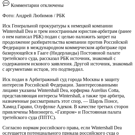
к
Комментарии
отключены
записи
Генпрокуратура
Фото: Андрей Любимов / РБК
потребовала
запретить
Иск Генеральной прокуратуры к немецкой компании
суд
Wintershall Dea и трем иностранным юристам-арбитрам (ранее
по
о нем написал РБК) подан с целью наложить запрет на
иску
продолжение разбирательства компании против Российской
Wintershall
Федерации в международном коммерческом арбитраже при
в
базирующейся в Гааге (Нидерланды) Постоянной палате
Гааге
третейского суда, рассказал РБК источник, знакомый с
—
содержанием искового заявления. Другой источник, знакомый
РБК
с аргументами истцов, это подтвердил.
Иск подан в Арбитражный суд города Москвы в защиту
интересов Российской Федерации. Заинтересованными
лицами указаны Wintershall Dea, юрфирма Aurelius Cotta,
представляющая интересы Wintershall, а также три арбитра,
назначенные рассматривать этот спор, — Шарль Понсе,
Хамид Гарави, Олуфунке Адекоя. В качестве третьих сторон
привлечены Минэнерго, «Газпром» и Постоянная палата
третейского суда (ППТС).
Согласно нормам российского права, если Wintershall Dea
ослушается потенциального приказа российского суда о