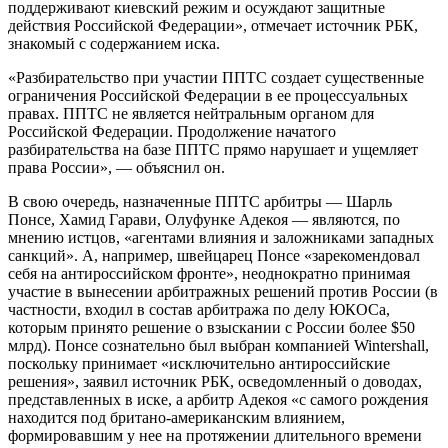
поддерживают киевский режим и осуждают защитные
действия Российской Федерации», отмечает источник РБК,
знакомый с содержанием иска.
«Разбирательство при участии ППТС создает существенные
ограничения Российской Федерации в ее процессуальных
правах. ППТС не является нейтральным органом для
Российской Федерации. Продолжение начатого
разбирательства на базе ППТС прямо нарушает и ущемляет
права России», — объяснил он.
В свою очередь, назначенные ППТС арбитры — Шарль
Понсе, Хамид Гарави, Олуфунке Адекоя — являются, по
мнению истцов, «агентами влияния и заложниками западных
санкций». А, например, швейцарец Понсе «зарекомендовал
себя на антироссийском фронте», неоднократно принимая
участие в вынесении арбитражных решений против России (в
частности, входил в состав арбитража по делу ЮКОСа,
которым принято решение о взыскании с России более $50
млрд). Понсе сознательно был выбран компанией Wintershall,
поскольку принимает «исключительно антироссийские
решения», заявил источник РБК, осведомленный о доводах,
представленных в иске, а арбитр Адекоя «с самого рождения
находится под британо-американским влиянием,
формировавшим у нее на протяжении длительного времени