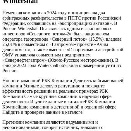
Wintershall
Немецкая компания в 2024 году инициировала два
арбитражных разбирательства в ППТС против Российской
Федерации, сославшись на «экспроприацию активов». В
России Wintershall Dea являлась одним из финансовых
инвесторов «Северного потока-2», была акционером
оператора газопровода «Северный поток» (15,5%), владела
25,01% в совместном с «Газпромом» проекте «Ачим
девелопмент», а также вместе с «Газпромом» и австрийской
OMV управляла совместным предприятием
«Севернефтегазпром» (Южно-Русское месторождение). В
январе 2023 года Wintershall объявила о намерении уйти из
России.
Новости компаний РБК Компании Делитесь кейсами вашей
компании Усильте деловую репутацию и покажите
эффективность решений на реальных примерах
РБК
Компании Самые крупные компании в научной сфере
деятельности Изучите данные в каталоге
РБК Компании
Крупнейшие компании в детективной и охранной сфере
Найдите и проверьте данные в каталоге
Претензии компании являются надуманными и
необоснованными, говорит источник, знакомый с