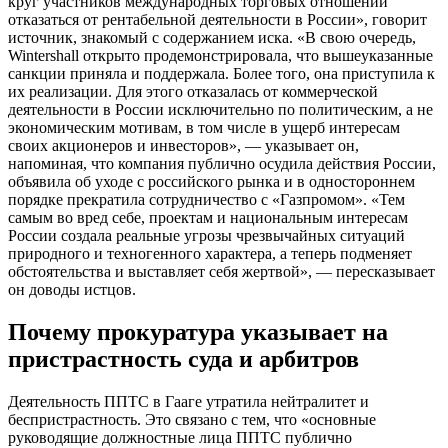
круг участников международных торговых отношений
отказаться от рентабельной деятельности в России», говорит
источник, знакомый с содержанием иска. «В свою очередь,
Wintershall открыто продемонстрировала, что вышеуказанные
санкции приняла и поддержала. Более того, она приступила к
их реализации. Для этого отказалась от коммерческой
деятельности в России исключительно по политическим, а не
экономическим мотивам, в том числе в ущерб интересам
своих акционеров и инвесторов», — указывает он,
напоминая, что компания публично осудила действия России,
объявила об уходе с российского рынка и в одностороннем
порядке прекратила сотрудничество с «Газпромом». «Тем
самым во вред себе, проектам и национальным интересам
России создала реальные угрозы чрезвычайных ситуаций
природного и техногенного характера, а теперь подменяет
обстоятельства и выставляет себя жертвой», — пересказывает
он доводы истцов.
Почему прокуратура указывает на
пристрастность суда и арбитров
Деятельность ППТС в Гааге утратила нейтралитет и
беспристрастность. Это связано с тем, что «основные
руководящие должностные лица ППТС публично