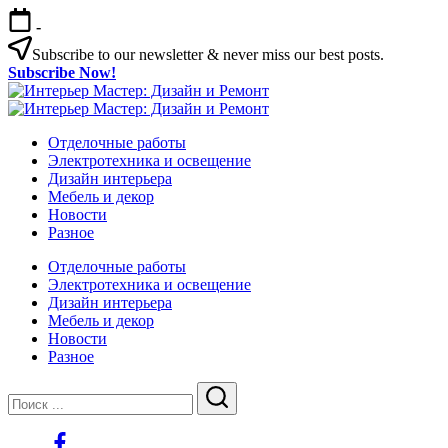
Перейти
-
к
содержимому
Subscribe to our newsletter & never miss our best posts.
Subscribe Now!
Интерьер
Интерьер
Мастер:
Интерьер
Мастер:
Интерьер
Дизайн
Мастер:
Отделочные работы
Дизайн
Мастер:
и
Дизайн
Электротехника и освещение
и
Дизайн
Ремонт
и
Дизайн интерьера
Ремонт
и
Ремонт
Мебель и декор
Ремонт
Новости
Разное
Отделочные работы
Электротехника и освещение
Дизайн интерьера
Мебель и декор
Новости
Разное
Закрыть
Поиск
Поиск
https://www.facebook.com/