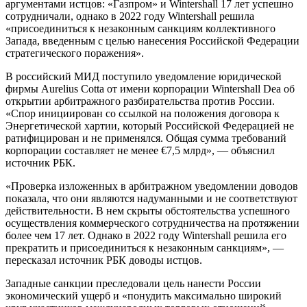
аргументами истцов: «Газпром» и Wintershall 17 лет успешно
сотрудничали, однако в 2022 году Wintershall решила
«присоединиться к незаконным санкциям коллективного
Запада, введенным с целью нанесения Российской Федерации
стратегического поражения».
В российский МИД поступило уведомление юридической
фирмы Aurelius Cotta от имени корпорации Wintershall Dea об
открытии арбитражного разбирательства против России.
«Спор инициирован со ссылкой на положения договора к
Энергетической хартии, который Российской Федерацией не
ратифицирован и не применялся. Общая сумма требований
корпорации составляет не менее €7,5 млрд», — объяснил
источник РБК.
«Проверка изложенных в арбитражном уведомлении доводов
показала, что они являются надуманными и не соответствуют
действительности. В нем скрыты обстоятельства успешного
осуществления коммерческого сотрудничества на протяжении
более чем 17 лет. Однако в 2022 году Wintershall решила его
прекратить и присоединиться к незаконным санкциям», —
пересказал источник РБК доводы истцов.
Западные санкции преследовали цель нанести России
экономический ущерб и «понудить максимально широкий