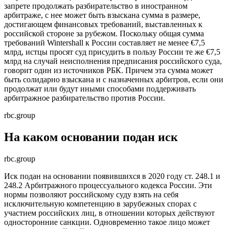
запрете продолжать разбирательство в иностранном
арбитраже, с нее может быть взыскана сумма в размере,
достигающем финансовых требований, выставленных к
российской стороне за рубежом. Поскольку общая сумма
требований Wintershall к России составляет не менее €7,5
млрд, истцы просят суд присудить в пользу России те же €7,5
млрд на случай неисполнения предписания российского суда,
говорит один из источников РБК. Причем эта сумма может
быть солидарно взыскана и с назначенных арбитров, если они
продолжат или будут иными способами поддерживать
арбитражное разбирательство против России.
rbc.group
На каком основании подан иск
rbc.group
Иск подан на основании появившихся в 2020 году ст. 248.1 и
248.2 Арбитражного процессуального кодекса России. Эти
нормы позволяют российскому суду взять на себя
исключительную компетенцию в зарубежных спорах с
участием российских лиц, в отношении которых действуют
односторонние санкции. Одновременно такое лицо может