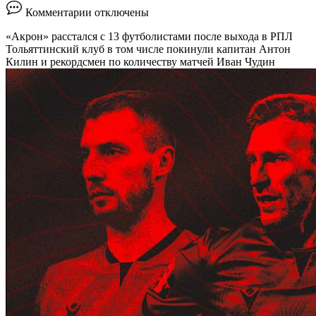
к
Комментарии
отключены
записи
«Акрон»
«Акрон» расстался с 13 футболистами после выхода в РПЛ
расстался
Тольяттинский клуб в том числе покинули капитан Антон
с
Килин и рекордсмен по количеству матчей Иван Чудин
13
футболистами
после
выхода
в
РПЛ
::
Футбол
::
РБК
Спорт