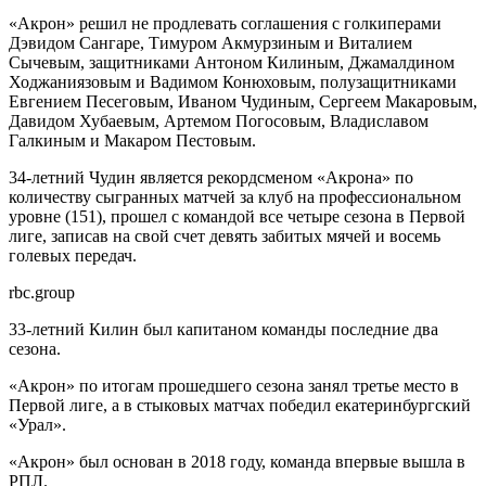
«Акрон» решил не продлевать соглашения с голкиперами
Дэвидом Сангаре, Тимуром Акмурзиным и Виталием
Сычевым, защитниками Антоном Килиным, Джамалдином
Ходжаниязовым и Вадимом Конюховым, полузащитниками
Евгением Песеговым, Иваном Чудиным, Сергеем Макаровым,
Давидом Хубаевым, Артемом Погосовым, Владиславом
Галкиным и Макаром Пестовым.
34-летний Чудин является рекордсменом «Акрона» по
количеству сыгранных матчей за клуб на профессиональном
уровне (151), прошел с командой все четыре сезона в Первой
лиге, записав на свой счет девять забитых мячей и восемь
голевых передач.
rbc.group
33-летний Килин был капитаном команды последние два
сезона.
«Акрон» по итогам прошедшего сезона занял третье место в
Первой лиге, а в стыковых матчах победил екатеринбургский
«Урал».
«Акрон» был основан в 2018 году, команда впервые вышла в
РПЛ.