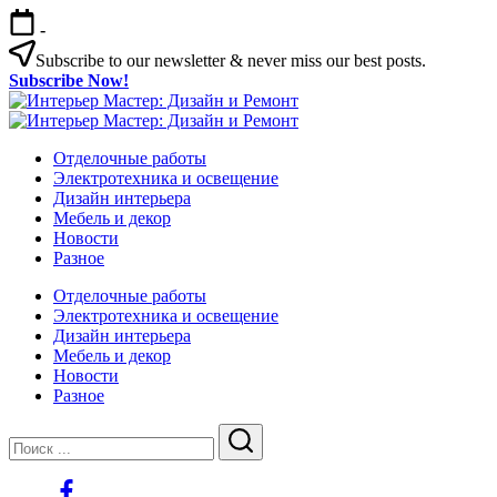
Перейти
-
к
содержимому
Subscribe to our newsletter & never miss our best posts.
Subscribe Now!
Интерьер
Интерьер
Мастер:
Интерьер
Мастер:
Интерьер
Дизайн
Мастер:
Отделочные работы
Дизайн
Мастер:
и
Дизайн
Электротехника и освещение
и
Дизайн
Ремонт
и
Дизайн интерьера
Ремонт
и
Ремонт
Мебель и декор
Ремонт
Новости
Разное
Отделочные работы
Электротехника и освещение
Дизайн интерьера
Мебель и декор
Новости
Разное
Закрыть
Поиск
Поиск
https://www.facebook.com/